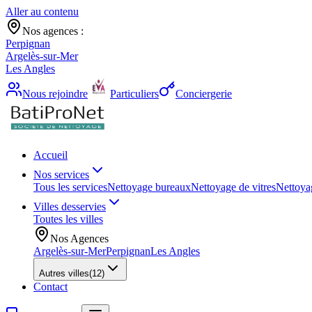
Aller au contenu
Nos agences :
Perpignan
Argelès-sur-Mer
Les Angles
Nous rejoindre
Particuliers
Conciergerie
Accueil
Nos services
Tous les services
Nettoyage bureaux
Nettoyage de vitres
Nettoya
Villes desservies
Toutes les villes
Nos Agences
Argelès-sur-Mer
Perpignan
Les Angles
Autres villes
(
12
)
Contact